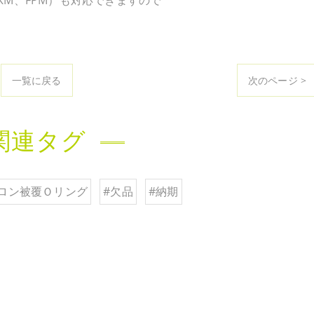
KM、FPM）も対応できますので
一覧に戻る
次のページ >
関連タグ
ロン被覆Ｏリング
#欠品
#納期